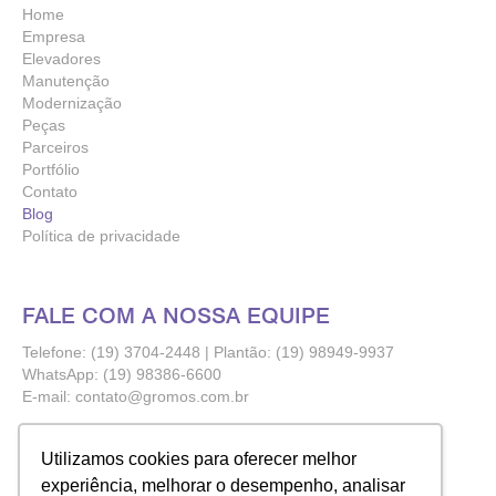
Home
Empresa
Elevadores
Manutenção
Modernização
Peças
Parceiros
Portfólio
Contato
Blog
Política de privacidade
FALE COM A NOSSA EQUIPE
Telefone: (19) 3704-2448 | Plantão: (19) 98949-9937
WhatsApp:
(19) 98386-6600
E-mail:
contato@gromos.com.br
NOSSA LOCALIZAÇÃO
Utilizamos cookies para oferecer melhor
Via Anhanguera KM 141,6
experiência, melhorar o desempenho, analisar