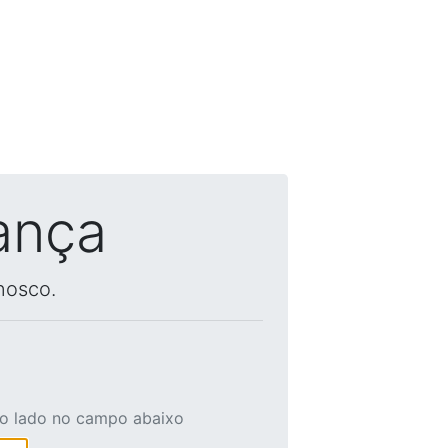
ança
nosco.
ao lado no campo abaixo