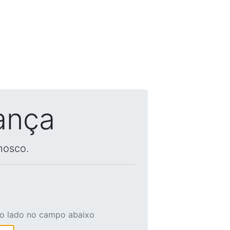
ança
nosco.
ao lado no campo abaixo